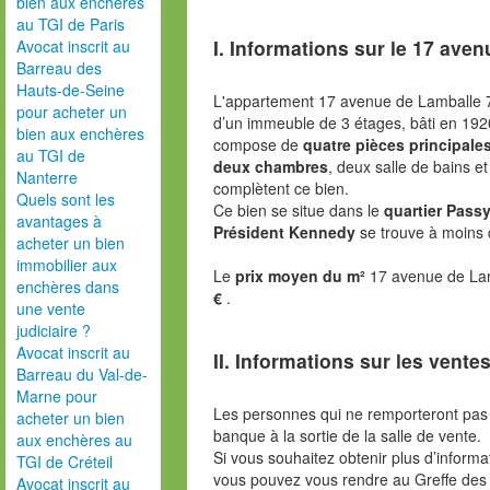
bien aux enchères
au TGI de Paris
I. Informations sur le
17 aven
Avocat inscrit au
Barreau des
Hauts-de-Seine
L'appartement 17 avenue de Lamballe 
pour acheter un
d’un immeuble de 3 étages, bâti en 19
bien aux enchères
compose de
quatre pièces principale
au TGI de
deux chambres
, deux salle de bains e
Nanterre
complètent ce bien.
Quels sont les
Ce bien se situe dans le
quartier Pass
avantages à
Président Kennedy
se trouve à moins 
acheter un bien
immobilier aux
Le
prix moyen du m²
17 avenue de Lam
enchères dans
€
.
une vente
judiciaire ?
Avocat inscrit au
II. Informations sur les ventes
Barreau du Val-de-
Marne pour
Les personnes qui ne remporteront pas 
acheter un bien
banque à la sortie de la salle de vente.
aux enchères au
Si vous souhaitez obtenir plus d’inform
TGI de Créteil
vous pouvez vous rendre au Greffe des 
Avocat inscrit au