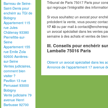
Tribunal de Paris 75017 Paris pour consu
Barreau de Seine-
qui regroupe l’intégralité des informatio
Saint-Denis pour
enchérir au TGI de
Si vous souhaitez un avocat pour enchér
Bobigny
précèdent la vente, vous pouvez contac
Appartement 115
17 43
ou par mail à contact@encheresp
rue Jules
un avocat spécialisé dans les ventes pa
Châtenay 93380
semaine à des achats et ventes de bien
Pierrefitte-sur-
Seine
III. Conseils pour enchérir s
Appartement 155
Lamballe 75016 Paris
rue Emile Zola
92600 Asnières-
sur-Seine
Obtenir un avocat spécialisé dans les ad
Ventes judiciaires,
Annonce de l'appartement 17 avenue d
comment bien
visiter ?
Pavillon 13 rue
Perrusset 93000
Bobigny
Vente judiciaire 79
avenue Henri
Barbusse 92700