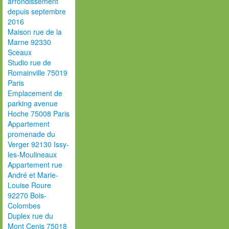
arrondissement
depuis septembre
2016
Maison rue de la
Marne 92330
Sceaux
Studio rue de
Romainville 75019
Paris
Emplacement de
parking avenue
Hoche 75008 Paris
Appartement
promenade du
Verger 92130 Issy-
les-Moulineaux
Appartement rue
André et Marie-
Louise Roure
92270 Bois-
Colombes
Duplex rue du
Mont Cenis 75018