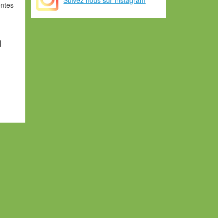
entes
1