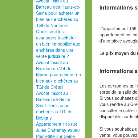
Avocat inscrit au
Informations s
Barreau des Hauts-de-
Seine pour acheter un
bien aux enchères au
TGI de Nanterre
L'appartement 159
Quels sont les
appartement est con
avantages à acheter
d'une pièce aveugle
un bien immobilier aux
enchères dans une
Le
prix moyen du
vente judiciaire ?
Avocat inscrit au
Barreau du Val-de-
Informations s
Marne pour acheter un
bien aux enchères au
Les personnes qui 
TGI de Créteil
sortie de la salle de
Avocat inscrit au
Si vous souhaitez o
Barreau de Seine-
vous rendre au Gref
Saint-Denis pour
consulter le cahier 
enchérir au TGI de
disponibles sur le b
Bobigny
Appartement 115 rue
Si vous souhaitez u
Jules Châtenay 93380
vente, vous pouvez
Pierrefitte-sur-Seine