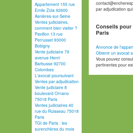
contact@encherespa
Appartement 155 rue
par adjudication qu
Emile Zola 92600
Asnières-sur-Seine
Ventes judiciaires,
Conseils pour 
comment bien visiter ?
Paris
Pavillon 13 rue
Perrusset 93000
Bobigny
Annonce de l'appar
Vente judiciaire 79
Obtenir un avocat s
avenue Henri
Vous pouvez consult
Barbusse 92700
pertinentes pour es
Colombes
L'avocat poursuivant
Ventes par adjudication
Vente judiciaire 8
boulevard Ornano
75018 Paris
Ventes judiciaires 40
rue du Ruisseau 75018
Paris
TGI de Paris : les
surenchères du mois