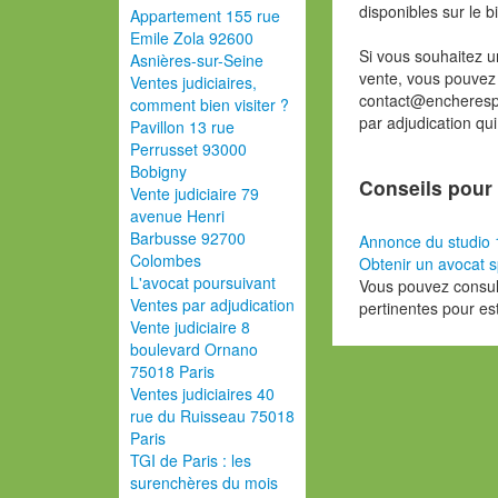
disponibles sur le b
Appartement 155 rue
Emile Zola 92600
Si vous souhaitez u
Asnières-sur-Seine
vente, vous pouvez
Ventes judiciaires,
contact@encherespa
comment bien visiter ?
par adjudication qu
Pavillon 13 rue
Perrusset 93000
Bobigny
Conseils pour 
Vente judiciaire 79
avenue Henri
Barbusse 92700
Annonce du studio 1
Colombes
Obtenir un avocat s
L'avocat poursuivant
Vous pouvez consult
Ventes par adjudication
pertinentes pour es
Vente judiciaire 8
boulevard Ornano
75018 Paris
Ventes judiciaires 40
rue du Ruisseau 75018
Paris
TGI de Paris : les
surenchères du mois