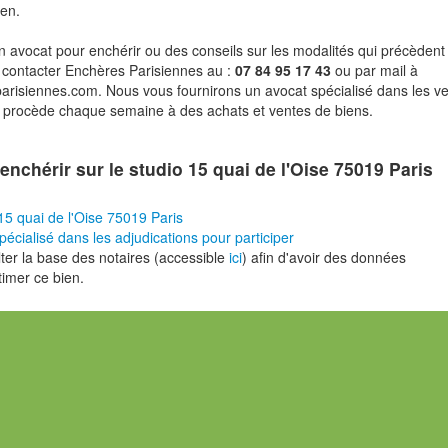
ien.
n avocat pour enchérir ou des conseils sur les modalités qui précèdent 
 contacter Enchères Parisiennes au :
07 84 95 17 43
ou par mail à
risiennes.com. Nous vous fournirons un avocat spécialisé dans les v
i procède chaque semaine à des achats et ventes de biens.
enchérir sur le studio 15 quai de l'Oise 75019 Paris
5 quai de l'Oise 75019 Paris
pécialisé dans les adjudications pour participer
er la base des notaires (accessible
ici
) afin d'avoir des données
timer ce bien.