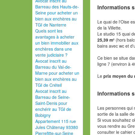
Avocat inscrit au
Informations s
Barreau des Hauts-de-
Seine pour acheter un
bien aux enchères au
Le quai de l'Oise es
TGI de Nanterre
de la Villette.
Quels sont les
Le studio 15 quai d
avantages à acheter
25,39 m²
(hors balc
un bien immobilier aux
bains avec wc et d
enchères dans une
vente judiciaire ?
Ce bien se situe da
Avocat inscrit au
ligne 7 (environ à 
Barreau du Val-de-
Marne pour acheter un
Le
prix moyen du
bien aux enchères au
TGI de Créteil
Avocat inscrit au
Informations s
Barreau de Seine-
Saint-Denis pour
Les personnes qui 
enchérir au TGI de
sortie de la salle de
Bobigny
Si vous souhaitez o
Appartement 115 rue
vous rendre au Gref
Jules Châtenay 93380
consulter le cahier 
Pierrefitte-sur-Seine