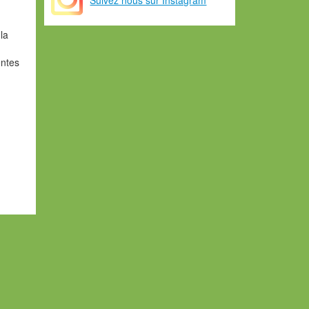
la
entes