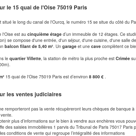
ur le
15 quai de l'Oise 75019 Paris
t situé le long du canal de l'Ourcq, le numéro 15 se situe du côté du Pa
e l'Oise est au
cinquième étage
d’un immeuble de 12 étages. Ce stud
on) se compose d'une entrée, d'un séjour, d'une cuisine, d'une salle d
'un
balcon filant de 5,40 m²
. Un
garage
et une
cave
complètent ce bie
ns le
quartier Villette
, la station de métro la plus proche est
Crimée
su
400m).
 m²
15 quai de l'Oise 75019 Paris est d’environ
8 800 €
.
ur les ventes judiciaires
ne remporteront pas la vente récupèreront leurs chèques de banque à 
 vente.
btenir plus d’informations sur le bien à vendre aux enchères vous pou
fe des saisies immobilières 1 parvis du Tribunal de Paris 75017 Paris 
des conditions de vente qui regroupe l’intégralité des informations