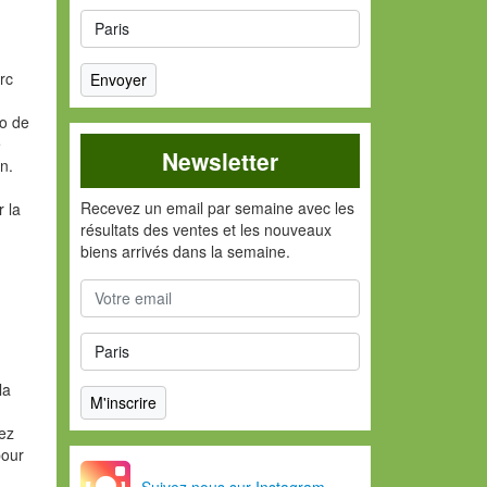
rc
io de
e
Newsletter
n.
Recevez un email par semaine avec les
r la
résultats des ventes et les nouveaux
biens arrivés dans la semaine.
la
vez
pour
Suivez nous sur Instagram