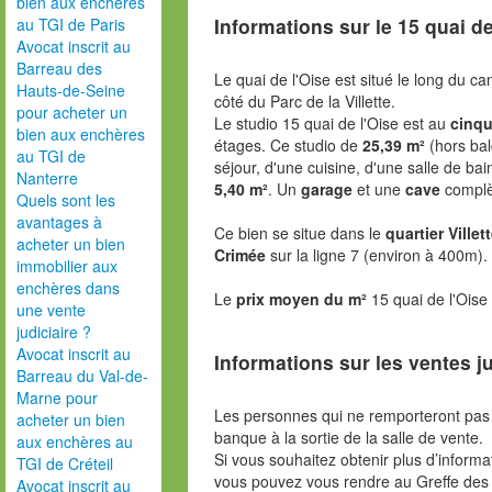
bien aux enchères
Informations sur le
15 quai de
au TGI de Paris
Avocat inscrit au
Barreau des
Le quai de l'Oise est situé le long du c
Hauts-de-Seine
côté du Parc de la Villette.
pour acheter un
Le studio 15 quai de l'Oise est au
cinq
bien aux enchères
étages. Ce studio de
25,39 m²
(hors bal
au TGI de
séjour, d'une cuisine, d'une salle de ba
Nanterre
5,40 m²
. Un
garage
et une
cave
complèt
Quels sont les
avantages à
Ce bien se situe dans le
quartier Villet
acheter un bien
Crimée
sur la ligne 7 (environ à 400m).
immobilier aux
enchères dans
Le
prix moyen du m²
15 quai de l'Oise
une vente
judiciaire ?
Avocat inscrit au
Informations sur les ventes ju
Barreau du Val-de-
Marne pour
Les personnes qui ne remporteront pas 
acheter un bien
banque à la sortie de la salle de vente.
aux enchères au
Si vous souhaitez obtenir plus d’inform
TGI de Créteil
vous pouvez vous rendre au Greffe des 
Avocat inscrit au