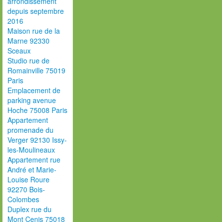
arrondissement
depuis septembre
2016
Maison rue de la
Marne 92330
Sceaux
Studio rue de
Romainville 75019
Paris
Emplacement de
parking avenue
Hoche 75008 Paris
Appartement
promenade du
Verger 92130 Issy-
les-Moulineaux
Appartement rue
André et Marie-
Louise Roure
92270 Bois-
Colombes
Duplex rue du
Mont Cenis 75018