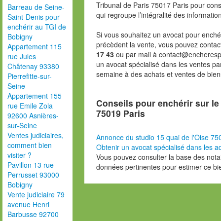
Tribunal de Paris 75017 Paris pour consu
Barreau de Seine-
qui regroupe l’intégralité des informatio
Saint-Denis pour
enchérir au TGI de
Si vous souhaitez un avocat pour enchér
Bobigny
précèdent la vente, vous pouvez contac
Appartement 115
17 43
ou par mail à contact@encheresp
rue Jules
un avocat spécialisé dans les ventes pa
Châtenay 93380
semaine à des achats et ventes de bien
Pierrefitte-sur-
Seine
Appartement 155
Conseils pour enchérir sur le 
rue Emile Zola
75019 Paris
92600 Asnières-
sur-Seine
Ventes judiciaires,
Annonce du studio 15 quai de l'Oise 75
comment bien
Obtenir un avocat spécialisé dans les ad
visiter ?
Vous pouvez consulter la base des nota
Pavillon 13 rue
données pertinentes pour estimer ce bi
Perrusset 93000
Bobigny
Vente judiciaire 79
avenue Henri
Barbusse 92700