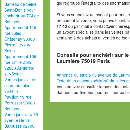
qui regroupe l’intégralité des informatio
Barreau de Seine-
Saint-Denis pour
Si vous souhaitez un avocat pour enchér
enchérir au TGI de
précèdent la vente, vous pouvez contac
Bobigny
17 43
ou par mail à contact@encheresp
Appartement 115
un avocat spécialisé dans les ventes pa
rue Jules
semaine à des achats et ventes de bien
Châtenay 93380
Pierrefitte-sur-
Seine
Conseils pour enchérir sur le
Appartement 155
Laumière 75019 Paris
rue Emile Zola
92600 Asnières-
sur-Seine
Annonce du studio 15 avenue de Laumi
Ventes judiciaires,
Obtenir un avocat spécialisé dans les ad
comment bien
Vous pouvez consulter la base des nota
visiter ?
données pertinentes pour estimer ce bi
Pavillon 13 rue
Perrusset 93000
Bobigny
Vente judiciaire 79
avenue Henri
Barbusse 92700