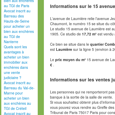
bien aux enchères
Informations sur le
15 avenue
au TGI de Paris
Avocat inscrit au
Barreau des
L'avenue de Laumière relie l'avenue Je
Hauts-de-Seine
Chaumont, le numéro 15 se situe du côt
pour acheter un
Le studio 15 avenue de Laumière est a
bien aux enchères
1905. Ce studio de
17,72 m²
est vendu 
au TGI de
Nanterre
Ce bien se situe dans le
quartier Comb
Quels sont les
est
Laumière
sur la ligne 5 (environ à 
avantages à
acheter un bien
Le
prix moyen du m²
15 avenue de Lau
immobilier aux
€
.
enchères dans
une vente
judiciaire ?
Informations sur les ventes ju
Avocat inscrit au
Barreau du Val-de-
Les personnes qui ne remporteront pas 
Marne pour
banque à la sortie de la salle de vente.
acheter un bien
Si vous souhaitez obtenir plus d’inform
aux enchères au
vous pouvez vous rendre au Greffe des 
TGI de Créteil
Tribunal de Paris 75017 Paris pour consu
Avocat inscrit au