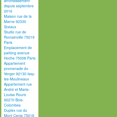
arrondissement
depuis septembre
2016
Maison rue de la
Marne 92330
Sceaux
Studio rue de
Romainville 75019
Paris
Emplacement de
parking avenue
Hoche 75008 Paris
Appartement
promenade du
Verger 92130 Issy-
les-Moulineaux
Appartement rue
André et Marie-
Louise Roure
92270 Bois-
Colombes
Duplex rue du
Mont Cenis 75018