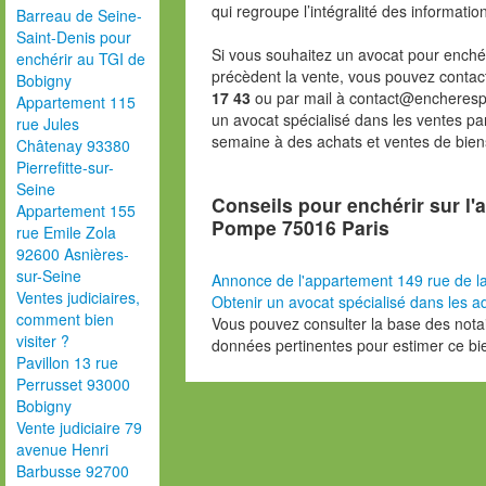
qui regroupe l’intégralité des informatio
Barreau de Seine-
Saint-Denis pour
Si vous souhaitez un avocat pour enchér
enchérir au TGI de
précèdent la vente, vous pouvez contac
Bobigny
17 43
ou par mail à contact@encheresp
Appartement 115
un avocat spécialisé dans les ventes pa
rue Jules
semaine à des achats et ventes de bien
Châtenay 93380
Pierrefitte-sur-
Seine
Conseils pour enchérir sur l'
Appartement 155
Pompe 75016 Paris
rue Emile Zola
92600 Asnières-
sur-Seine
Annonce de l'appartement 149 rue de 
Ventes judiciaires,
Obtenir un avocat spécialisé dans les ad
comment bien
Vous pouvez consulter la base des nota
visiter ?
données pertinentes pour estimer ce bi
Pavillon 13 rue
Perrusset 93000
Bobigny
Vente judiciaire 79
avenue Henri
Barbusse 92700