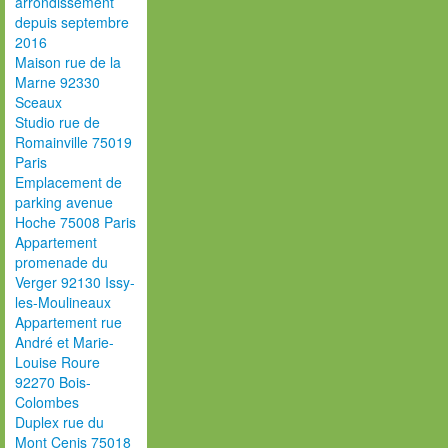
arrondissement
depuis septembre
2016
Maison rue de la
Marne 92330
Sceaux
Studio rue de
Romainville 75019
Paris
Emplacement de
parking avenue
Hoche 75008 Paris
Appartement
promenade du
Verger 92130 Issy-
les-Moulineaux
Appartement rue
André et Marie-
Louise Roure
92270 Bois-
Colombes
Duplex rue du
Mont Cenis 75018