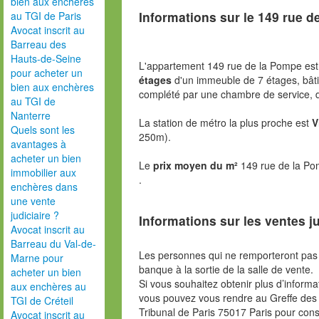
bien aux enchères
Informations sur le
149 rue d
au TGI de Paris
Avocat inscrit au
Barreau des
Hauts-de-Seine
L'appartement 149 rue de la Pompe est
pour acheter un
étages
d'un immeuble de 7 étages, bâti
bien aux enchères
complété par une chambre de service, 
au TGI de
Nanterre
La station de métro la plus proche est
V
Quels sont les
250m).
avantages à
acheter un bien
Le
prix moyen du m²
149 rue de la Po
immobilier aux
.
enchères dans
une vente
judiciaire ?
Informations sur les ventes ju
Avocat inscrit au
Barreau du Val-de-
Les personnes qui ne remporteront pas 
Marne pour
banque à la sortie de la salle de vente.
acheter un bien
Si vous souhaitez obtenir plus d’inform
aux enchères au
vous pouvez vous rendre au Greffe des 
TGI de Créteil
Tribunal de Paris 75017 Paris pour consu
Avocat inscrit au