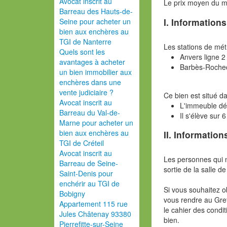
Avocat inscrit au
Le prix moyen du 
Barreau des Hauts-de-
I. Information
Seine pour acheter un
bien aux enchères au
TGI de Nanterre
Les stations de mét
Quels sont les
Anvers ligne 2
avantages à acheter
Barbès-Rochec
un bien immobilier aux
enchères dans une
vente judiciaire ?
Ce bien est situé 
Avocat inscrit au
L'immeuble d
Barreau du Val-de-
Il s'élève sur 
Marne pour acheter un
bien aux enchères au
II. Information
TGI de Créteil
Avocat inscrit au
Les personnes qui 
Barreau de Seine-
sortie de la salle de
Saint-Denis pour
enchérir au TGI de
Si vous souhaitez o
Bobigny
vous rendre au Gref
Appartement 115 rue
le cahier des condit
Jules Châtenay 93380
bien.
Pierrefitte-sur-Seine