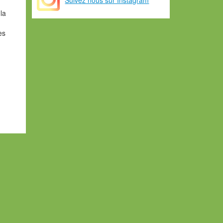
la
es