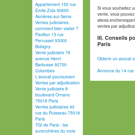
Appartement 155 rue
Si vous souhaitez u
Emile Zola 92600
vente, vous pouvez 
Asnières-sur-Seine
alexia.encherespar
Ventes judiciaires,
ventes par adjudica
comment bien visiter ?
Pavillon 13 rue
III. Conseils 
Perrusset 93000
Paris
Bobigny
Vente judiciaire 79
Obtenir un avocat s
avenue Henri
Barbusse 92700
Annonce du 14 rue
Colombes
L'avocat poursuivant
Ventes par adjudication
Vente judiciaire 8
boulevard Ornano
75018 Paris
Ventes judiciaires 40
rue du Ruisseau 75018
Paris
TGI de Paris : les
surenchères du mois