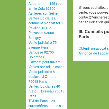
Appartement 155 rue
Si vous souhaitez u
Emile Zola 92600
vente, vous pouvez
Asnières-sur-Seine
contact@encherespa
Ventes judiciaires,
par adjudication qu
comment bien visiter ?
Pavillon 13 rue
III. Conseils 
Perrusset 93000
Paris
Bobigny
Vente judiciaire 79
avenue Henri
Obtenir un avocat s
Barbusse 92700
Annonce de l'appar
Colombes
L'avocat poursuivant
Ventes par adjudication
Vente judiciaire 8
boulevard Ornano
75018 Paris
Ventes judiciaires 40
rue du Ruisseau 75018
Paris
TGI de Paris : les
surenchères du mois