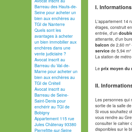
Avocat inscrit au
I. Informations
Barreau des Hauts-de-
Seine pour acheter un
bien aux enchères au
L'appartement 14 r
TGI de Nanterre
étages, construit 
Quels sont les
entrée, d'un
double
avantages à acheter
attenante, d'un bur
un bien immobilier aux
balcon
de 2,60 m² 
enchères dans une
service
de 5,94 m²
vente judiciaire ?
La station de métro
Avocat inscrit au
Barreau du Val-de-
Le
prix moyen du
Marne pour acheter un
bien aux enchères au
TGI de Créteil
II. Information
Avocat inscrit au
Barreau de Seine-
Les personnes qui 
Saint-Denis pour
sortie de la salle de
enchérir au TGI de
Si vous souhaitez o
Bobigny
vous rendre au Gref
Appartement 115 rue
consulter le cahier 
Jules Châtenay 93380
disponibles sur le b
Pierrefitte-sur-Seine