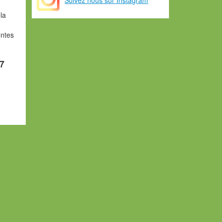
la
entes
17