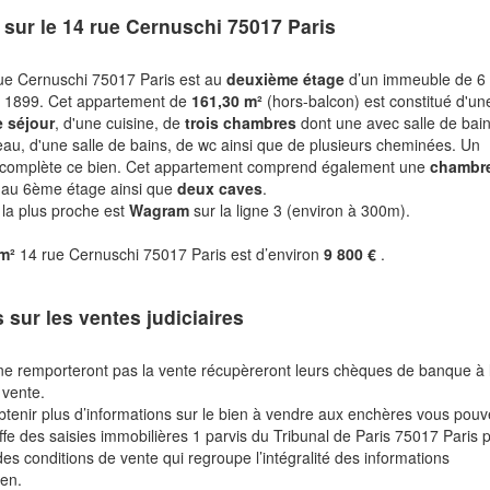
 sur le
14 rue Cernuschi 75017 Paris
ue Cernuschi 75017 Paris est au
deuxième étage
d’un immeuble de 6
en 1899. Cet appartement de
161,30 m²
(hors-balcon) est constitué d'un
 séjour
, d'une cuisine, de
trois chambres
dont une avec salle de bai
eau, d'une salle de bains, de wc ainsi que de plusieurs cheminées. Un
complète ce bien. Cet appartement comprend également une
chambr
 au 6ème étage ainsi que
deux caves
.
 la plus proche est
Wagram
sur la ligne 3 (environ à 300m).
 m²
14 rue Cernuschi 75017 Paris est d’environ
9 800 €
.
s sur les ventes judiciaires
ne remporteront pas la vente récupèreront leurs chèques de banque à 
 vente.
btenir plus d’informations sur le bien à vendre aux enchères vous pou
fe des saisies immobilières 1 parvis du Tribunal de Paris 75017 Paris 
des conditions de vente qui regroupe l’intégralité des informations
ien.