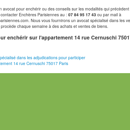
n avocat pour enchérir ou des conseils sur les modalités qui précèdent 
 contacter Enchères Parisiennes au :
07 84 95 17 43
ou par mail à
risiennes.com. Nous vous fournirons un avocat spécialisé dans les v
i procède chaque semaine à des achats et ventes de biens.
pour enchérir sur l'appartement 14 rue Cernuschi 750
pécialisé dans les adjudications pour participer
tement 14 rue Cernuschi 75017 Paris