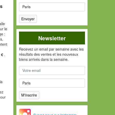
es
alle
ur le
ge :
Newsletter
s,
tent
Recevez un email par semaine avec les
résultats des ventes et les nouveaux
0 €
.
biens arrivés dans la semaine.
la
vez
pour
Suivez nous sur Instagram