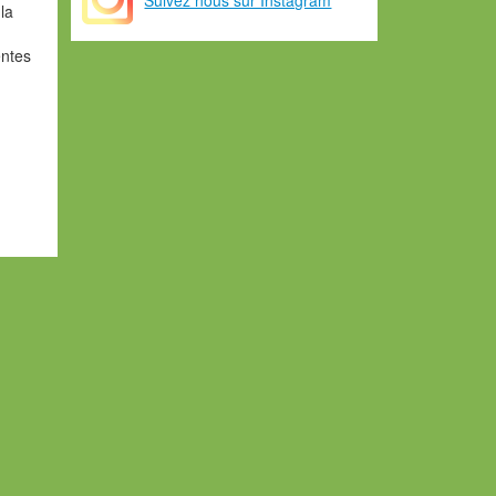
la
entes