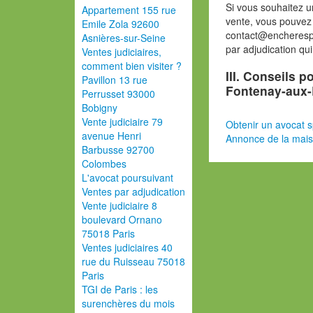
Si vous souhaitez u
Appartement 155 rue
vente, vous pouvez
Emile Zola 92600
contact@encherespa
Asnières-sur-Seine
par adjudication qu
Ventes judiciaires,
comment bien visiter ?
III. Conseils 
Pavillon 13 rue
Fontenay-aux
Perrusset 93000
Bobigny
Vente judiciaire 79
Obtenir un avocat s
avenue Henri
Annonce de la mai
Barbusse 92700
Colombes
L'avocat poursuivant
Ventes par adjudication
Vente judiciaire 8
boulevard Ornano
75018 Paris
Ventes judiciaires 40
rue du Ruisseau 75018
Paris
TGI de Paris : les
surenchères du mois