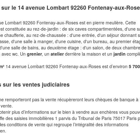
 sur le
14 avenue Lombart 92260 Fontenay-aux-Ros
e Lombart 92260 Fontenay-aux-Roses est en pierre meulière. Cette
st constituée au rez-de-jardin : de six caves compartimentées, d'une s
ne chaufferie, au rez-de-chaussée : d'une entrée, d'un séjour donnant s
rasse, d'une salle à manger, d'une cuisine, d'un bureau, au premier éta
d'une salle de bains, au deuxième étage : d'un salon, de deux chambre
ns avec wc. Un
grenier
, un
atelier
derrière la maison et un
jardin
complè
 m²
14 avenue Lombart 92260 Fontenay-aux-Roses est d’environ
5 70
s sur les ventes judiciaires
ne remporteront pas la vente récupèreront leurs chèques de banque à 
 vente.
btenir plus d’informations sur le bien à vendre aux enchères vous pou
fe des saisies immobilières 1 parvis du Tribunal de Paris 75017 Paris 
des conditions de vente qui regroupe l’intégralité des informations
ien.