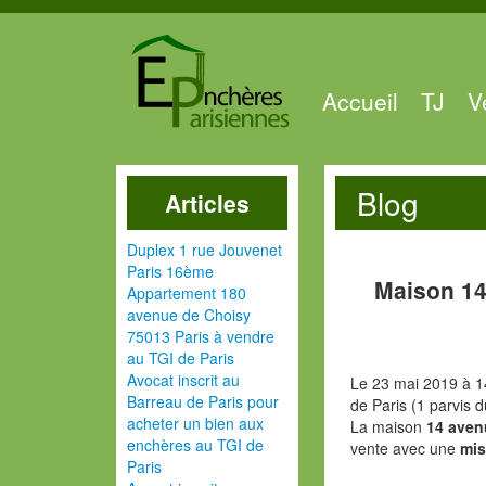
Accueil
TJ
V
Blog
Articles
Duplex 1 rue Jouvenet
Paris 16ème
Maison 14
Appartement 180
avenue de Choisy
75013 Paris à vendre
au TGI de Paris
Avocat inscrit au
Le 23 mai 2019 à 1
Barreau de Paris pour
de Paris (1 parvis 
acheter un bien aux
La maison
14 aven
enchères au TGI de
vente avec une
mis
Paris