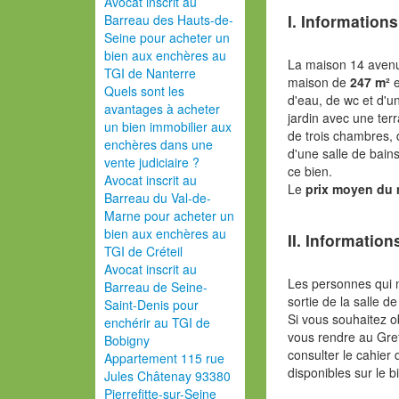
Avocat inscrit au
I. Informations
Barreau des Hauts-de-
Seine pour acheter un
bien aux enchères au
La maison 14 avenu
TGI de Nanterre
maison de
247 m²
e
Quels sont les
d'eau, de wc et d'u
avantages à acheter
jardin avec une ter
un bien immobilier aux
de trois chambres, 
enchères dans une
d'une salle de bai
vente judiciaire ?
ce bien.
Avocat inscrit au
Le
prix moyen du
Barreau du Val-de-
Marne pour acheter un
bien aux enchères au
II. Information
TGI de Créteil
Avocat inscrit au
Les personnes qui 
Barreau de Seine-
sortie de la salle de
Saint-Denis pour
Si vous souhaitez o
enchérir au TGI de
vous rendre au Gref
Bobigny
consulter le cahier 
Appartement 115 rue
disponibles sur le b
Jules Châtenay 93380
Pierrefitte-sur-Seine