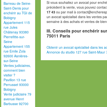
Si vous souhaitez un avocat pour enchér
Barreau de Seine-
précèdent la vente, vous pouvez contac
Saint-Denis pour
17 43
ou par mail à contact@encheresp
enchérir au TGI de
un avocat spécialisé dans les ventes pa
Bobigny
semaine à des achats et ventes de bien
Appartement 115
rue Jules
III. Conseils pour enchérir su
Châtenay 93380
75011 Paris
Pierrefitte-sur-
Seine
Appartement 155
Obtenir un avocat spécialisé dans les ad
rue Emile Zola
Annonce du studio 127 rue Saint-Maur 
92600 Asnières-
sur-Seine
Ventes judiciaires,
comment bien
visiter ?
Pavillon 13 rue
Perrusset 93000
Bobigny
Vente judiciaire 79
avenue Henri
Barbusse 92700