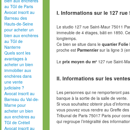
bien aux enchères
au TGI de Paris
I. Informations sur le
127 rue 
Avocat inscrit au
Barreau des
Hauts-de-Seine
Le studio 127 rue Saint-Maur 75011 Par
pour acheter un
immeuble de 4 étages, bâti en 1850. Ce
bien aux enchères
longtemps.
au TGI de
Ce bien se situe dans le
quartier Folie
Nanterre
proche est
Parmentier
sur la ligne 3 (e
Quels sont les
avantages à
Le
prix moyen du m²
127 rue Saint-Ma
acheter un bien
immobilier aux
enchères dans
II. Informations sur les ventes
une vente
judiciaire ?
Les personnes qui ne remporteront pas 
Avocat inscrit au
banque à la sortie de la salle de vente.
Barreau du Val-de-
Si vous souhaitez obtenir plus d’inform
Marne pour
vous pouvez vous rendre au Greffe des 
acheter un bien
Tribunal de Paris 75017 Paris pour consu
aux enchères au
qui regroupe l’intégralité des informatio
TGI de Créteil
Avocat inscrit au