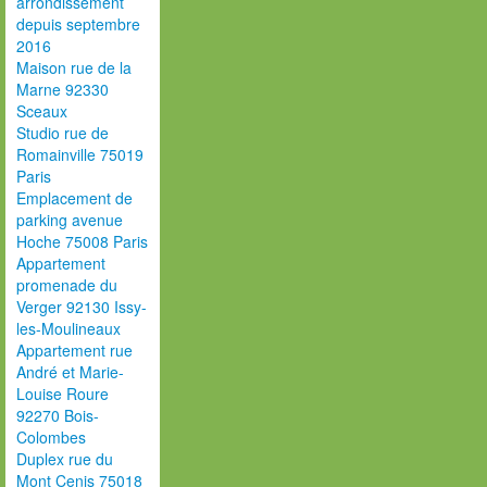
arrondissement
depuis septembre
2016
Maison rue de la
Marne 92330
Sceaux
Studio rue de
Romainville 75019
Paris
Emplacement de
parking avenue
Hoche 75008 Paris
Appartement
promenade du
Verger 92130 Issy-
les-Moulineaux
Appartement rue
André et Marie-
Louise Roure
92270 Bois-
Colombes
Duplex rue du
Mont Cenis 75018