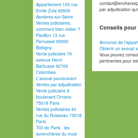
contact@encherespa
Appartement 155 rue
par adjudication qu
Emile Zola 92600
Asnières-sur-Seine
Ventes judiciaires,
Conseils pour 
comment bien visiter ?
Pavillon 13 rue
Perrusset 93000
Annonce de l'appar
Bobigny
Obtenir un avocat s
Vente judiciaire 79
Vous pouvez consult
avenue Henri
pertinentes pour es
Barbusse 92700
Colombes
L'avocat poursuivant
Ventes par adjudication
Vente judiciaire 8
boulevard Ornano
75018 Paris
Ventes judiciaires 40
rue du Ruisseau 75018
Paris
TGI de Paris : les
surenchères du mois