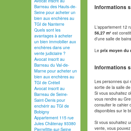
Avocat inscrit au
Informations s
Barreau des Hauts-de-
Seine pour acheter un
bien aux enchères au
TGI de Nanterre
L'appartement 12 r
Quels sont les
56,27 m²
est consti
avantages à acheter
d'une salle de bains
un bien immobilier aux
enchères dans une
Le
prix moyen du
vente judiciaire ?
Avocat inscrit au
Barreau du Val-de-
Informations s
Marne pour acheter un
bien aux enchères au
Les personnes qui 
TGI de Créteil
sortie de la salle de
Avocat inscrit au
Si vous souhaitez o
Barreau de Seine-
vous rendre au Gref
Saint-Denis pour
consulter le cahier 
enchérir au TGI de
disponibles sur le b
Bobigny
Appartement 115 rue
Si vous souhaitez u
Jules Châtenay 93380
vente, vous pouvez
Pierrefitte-sur-Seine