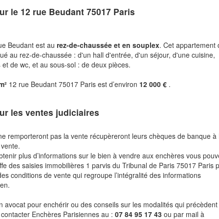
ur le
12 rue Beudant 75017 Paris
ue Beudant est au
rez-de-chaussée et en souplex
. Cet appartement 
tué au rez-de-chaussée : d'un hall d'entrée, d'un séjour, d'une cuisine,
 et de wc, et au sous-sol : de deux pièces.
 m²
12 rue Beudant 75017 Paris est d’environ
12 000 €
.
ur les ventes judiciaires
ne remporteront pas la vente récupèreront leurs chèques de banque à 
 vente.
btenir plus d’informations sur le bien à vendre aux enchères vous pou
fe des saisies immobilières 1 parvis du Tribunal de Paris 75017 Paris 
des conditions de vente qui regroupe l’intégralité des informations
ien.
n avocat pour enchérir ou des conseils sur les modalités qui précèdent 
 contacter Enchères Parisiennes au :
07 84 95 17 43
ou par mail à