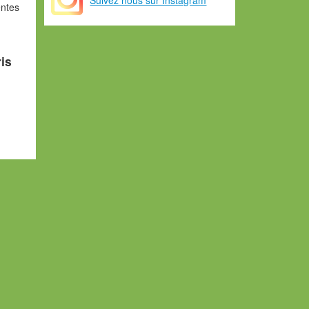
entes
is