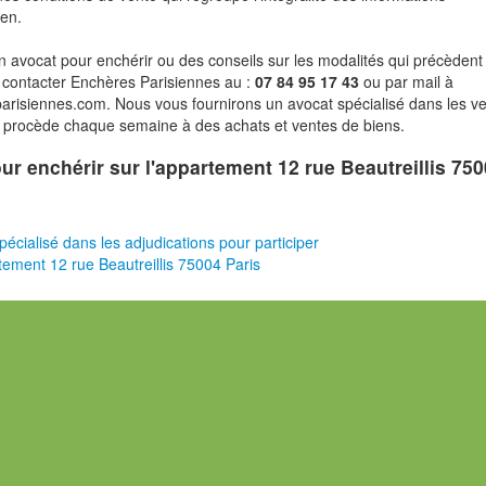
ien.
n avocat pour enchérir ou des conseils sur les modalités qui précèdent 
 contacter Enchères Parisiennes au :
07 84 95 17 43
ou par mail à
risiennes.com. Nous vous fournirons un avocat spécialisé dans les v
i procède chaque semaine à des achats et ventes de biens.
pour enchérir sur l'appartement 12 rue Beautreillis 75
pécialisé dans les adjudications pour participer
ement 12 rue Beautreillis 75004 Paris