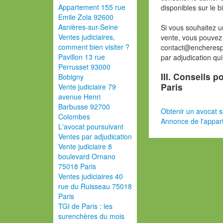
Appartement 155 rue
disponibles sur le b
Emile Zola 92600
Asnières-sur-Seine
Si vous souhaitez u
Ventes judiciaires,
vente, vous pouvez
comment bien visiter ?
contact@encherespa
Pavillon 13 rue
par adjudication qu
Perrusset 93000
III. Conseils 
Bobigny
Paris
Vente judiciaire 79
avenue Henri
Barbusse 92700
Obtenir un avocat s
Colombes
Annonce de l'appart
L'avocat poursuivant
Ventes par adjudication
Vente judiciaire 8
boulevard Ornano
75018 Paris
Ventes judiciaires 40
rue du Ruisseau 75018
Paris
TGI de Paris : les
surenchères du mois