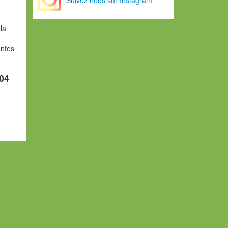
la
entes
004