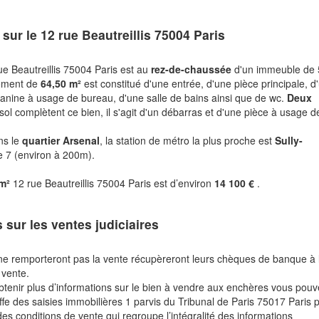
 sur le
12 rue Beautreillis 75004 Paris
e Beautreillis 75004 Paris est au
rez-de-chaussée
d'un immeuble de 
tement de
64,50 m²
est constitué d'une entrée, d'une pièce principale, d
anine à usage de bureau, d'une salle de bains ainsi que de wc.
Deux
ol complètent ce bien, il s'agit d'un débarras et d'une pièce à usage d
ns le
quartier Arsenal
, la station de métro la plus proche est
Sully-
ne 7 (environ à 200m).
 m²
12 rue Beautreillis 75004 Paris est d’environ
14 100 €
.
s sur les ventes judiciaires
ne remporteront pas la vente récupèreront leurs chèques de banque à 
 vente.
btenir plus d’informations sur le bien à vendre aux enchères vous pou
fe des saisies immobilières 1 parvis du Tribunal de Paris 75017 Paris 
des conditions de vente qui regroupe l’intégralité des informations