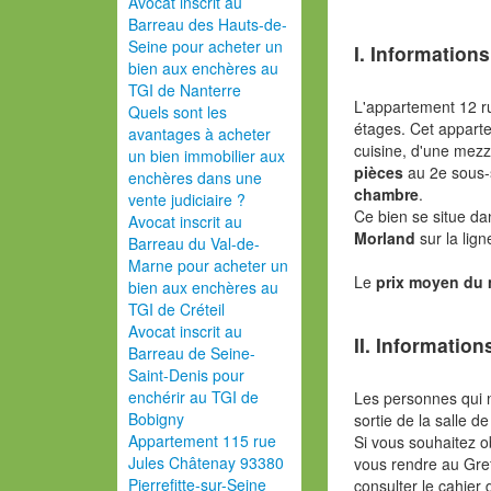
Avocat inscrit au
Barreau des Hauts-de-
Seine pour acheter un
I. Informations
bien aux enchères au
TGI de Nanterre
L'appartement 12 ru
Quels sont les
étages. Cet appar
avantages à acheter
cuisine, d'une mezz
un bien immobilier aux
pièces
au 2e sous-s
enchères dans une
chambre
.
vente judiciaire ?
Ce bien se situe da
Avocat inscrit au
Morland
sur la lig
Barreau du Val-de-
Marne pour acheter un
Le
prix moyen du
bien aux enchères au
TGI de Créteil
Avocat inscrit au
II. Information
Barreau de Seine-
Saint-Denis pour
enchérir au TGI de
Les personnes qui 
Bobigny
sortie de la salle de
Appartement 115 rue
Si vous souhaitez o
Jules Châtenay 93380
vous rendre au Gref
Pierrefitte-sur-Seine
consulter le cahier 