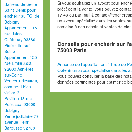
Si vous souhaitez un avocat pour enchér
Barreau de Seine-
précèdent la vente, vous pouvez contac
Saint-Denis pour
17 43
ou par mail à contact@encheresp
enchérir au TGI de
un avocat spécialisé dans les ventes pa
Bobigny
semaine à des achats et ventes de bien
Appartement 115
rue Jules
Châtenay 93380
Conseils pour enchérir sur l'
Pierrefitte-sur-
75003 Paris
Seine
Appartement 155
rue Emile Zola
Annonce de l'appartement 11 rue de Po
92600 Asnières-
Obtenir un avocat spécialisé dans les ad
sur-Seine
Vous pouvez consulter la base des nota
Ventes judiciaires,
données pertinentes pour estimer ce bi
comment bien
visiter ?
Pavillon 13 rue
Perrusset 93000
Bobigny
Vente judiciaire 79
avenue Henri
Barbusse 92700