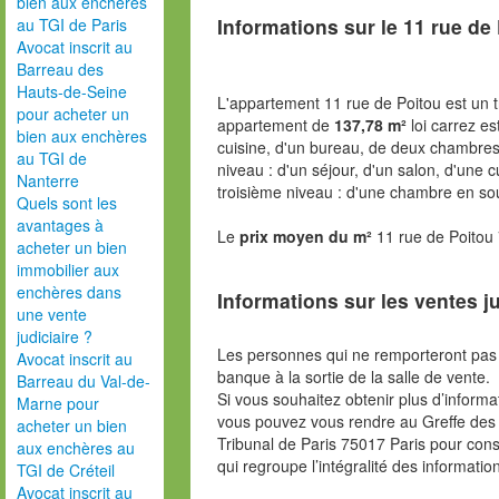
bien aux enchères
Informations sur le
11 rue de
au TGI de Paris
Avocat inscrit au
Barreau des
Hauts-de-Seine
L'appartement 11 rue de Poitou est un tr
pour acheter un
appartement de
137,78 m²
loi carrez es
bien aux enchères
cuisine, d'un bureau, de deux chambres
au TGI de
niveau : d'un séjour, d'un salon, d'une c
Nanterre
troisième niveau : d'une chambre en so
Quels sont les
avantages à
Le
prix moyen du m²
11 rue de Poitou
acheter un bien
immobilier aux
enchères dans
Informations sur les ventes ju
une vente
judiciaire ?
Les personnes qui ne remporteront pas 
Avocat inscrit au
banque à la sortie de la salle de vente.
Barreau du Val-de-
Si vous souhaitez obtenir plus d’inform
Marne pour
vous pouvez vous rendre au Greffe des 
acheter un bien
Tribunal de Paris 75017 Paris pour consu
aux enchères au
qui regroupe l’intégralité des informatio
TGI de Créteil
Avocat inscrit au