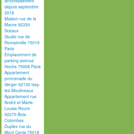
arrondissement
depuis septembre
2016
Maison rue de la
Marne 92330
Sceaux
Studio rue de
Romainville 75019
Paris
Emplacement de
parking avenue
Hoche 75008 Paris
Appartement
promenade du
Verger 92130 Issy-
les-Moulineaux
Appartement rue
André et Marie-
Louise Roure
92270 Bois-
Colombes
Duplex rue du
Mont Cenis 75018