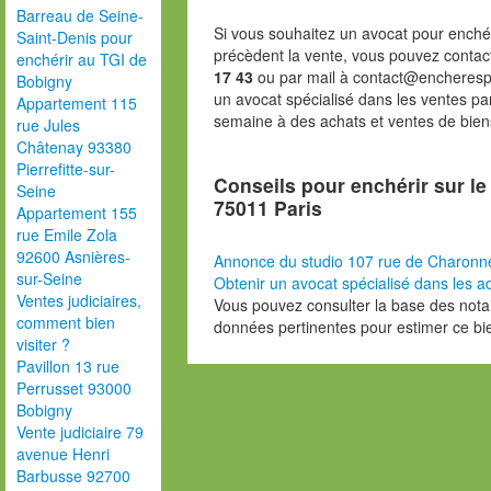
Barreau de Seine-
Si vous souhaitez un avocat pour enchér
Saint-Denis pour
précèdent la vente, vous pouvez contac
enchérir au TGI de
17 43
ou par mail à contact@encheresp
Bobigny
un avocat spécialisé dans les ventes pa
Appartement 115
semaine à des achats et ventes de bien
rue Jules
Châtenay 93380
Pierrefitte-sur-
Conseils pour enchérir sur l
Seine
75011 Paris
Appartement 155
rue Emile Zola
92600 Asnières-
Annonce du studio 107 rue de Charonn
sur-Seine
Obtenir un avocat spécialisé dans les ad
Ventes judiciaires,
Vous pouvez consulter la base des nota
comment bien
données pertinentes pour estimer ce bi
visiter ?
Pavillon 13 rue
Perrusset 93000
Bobigny
Vente judiciaire 79
avenue Henri
Barbusse 92700