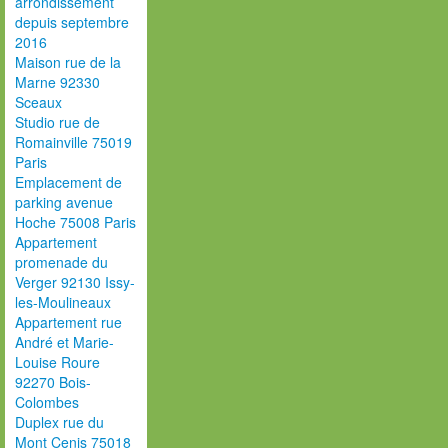
arrondissement
depuis septembre
2016
Maison rue de la
Marne 92330
Sceaux
Studio rue de
Romainville 75019
Paris
Emplacement de
parking avenue
Hoche 75008 Paris
Appartement
promenade du
Verger 92130 Issy-
les-Moulineaux
Appartement rue
André et Marie-
Louise Roure
92270 Bois-
Colombes
Duplex rue du
Mont Cenis 75018