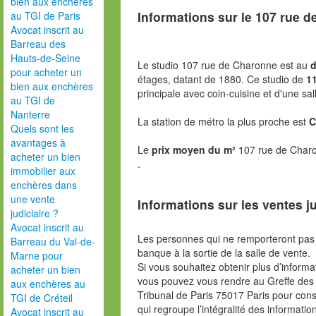
bien aux enchères
Informations sur le
107 rue d
au TGI de Paris
Avocat inscrit au
Barreau des
Hauts-de-Seine
Le studio 107 rue de Charonne est au
d
pour acheter un
étages, datant de 1880. Ce studio de
11
bien aux enchères
principale avec coin-cuisine et d'une sal
au TGI de
Nanterre
La station de métro la plus proche est
C
Quels sont les
avantages à
Le
prix moyen du m²
107 rue de Charo
acheter un bien
.
immobilier aux
enchères dans
une vente
Informations sur les ventes ju
judiciaire ?
Avocat inscrit au
Les personnes qui ne remporteront pas 
Barreau du Val-de-
banque à la sortie de la salle de vente.
Marne pour
Si vous souhaitez obtenir plus d’inform
acheter un bien
vous pouvez vous rendre au Greffe des 
aux enchères au
Tribunal de Paris 75017 Paris pour consu
TGI de Créteil
qui regroupe l’intégralité des informatio
Avocat inscrit au