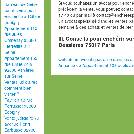
Si vous souhaitez un avocat pour enchér
Barreau de Seine-
précèdent la vente, vous pouvez contac
Saint-Denis pour
17 43
ou par mail à contact@encheresp
enchérir au TGI de
un avocat spécialisé dans les ventes pa
Bobigny
semaine à des achats et ventes de bien
Appartement 115
rue Jules
III. Conseils pour enchérir s
Châtenay 93380
Bessières 75017 Paris
Pierrefitte-sur-
Seine
Appartement 155
Obtenir un avocat spécialisé dans les ad
rue Emile Zola
Annonce de l'appartement 103 boulevar
92600 Asnières-
sur-Seine
Ventes judiciaires,
comment bien
visiter ?
Pavillon 13 rue
Perrusset 93000
Bobigny
Vente judiciaire 79
avenue Henri
Barbusse 92700