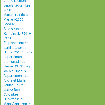
arrondissement
depuis septembre
2016
Maison rue de la
Marne 92330
Sceaux
Studio rue de
Romainville 75019
Paris
Emplacement de
parking avenue
Hoche 75008 Paris
Appartement
promenade du
Verger 92130 Issy-
les-Moulineaux
Appartement rue
André et Marie-
Louise Roure
92270 Bois-
Colombes
Duplex rue du
Mont Cenis 75018