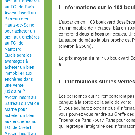
bien aux enchères
I. Informations sur le
103 bou
au TGI de Paris
Avocat inscrit au
Barreau des
L'appartement 103 boulevard Bessières
Hauts-de-Seine
d'un immeuble de 7 étages, bâti en 19
pour acheter un
comprend
deux pièces
principales. U
bien aux enchères
La station de métro la plus proche est
P
au TGI de
(environ à 250m).
Nanterre
Quels sont les
Le
prix moyen du m²
103 boulevard Be
avantages à
€
.
acheter un bien
immobilier aux
enchères dans
II. Informations sur les ventes
une vente
judiciaire ?
Les personnes qui ne remporteront pas 
Avocat inscrit au
banque à la sortie de la salle de vente.
Barreau du Val-de-
Si vous souhaitez obtenir plus d’inform
Marne pour
vous pouvez vous rendre au Greffe des 
acheter un bien
Tribunal de Paris 75017 Paris pour consu
aux enchères au
qui regroupe l’intégralité des informatio
TGI de Créteil
Avocat inscrit au