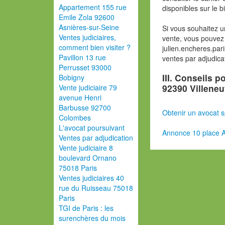
Appartement 155 rue
disponibles sur le b
Emile Zola 92600
Asnières-sur-Seine
Si vous souhaitez u
Ventes judiciaires,
vente, vous pouvez 
comment bien visiter ?
julien.encheres.pa
Pavillon 13 rue
ventes par adjudica
Perrusset 93000
III. Conseils 
Bobigny
92390 Villene
Vente judiciaire 79
avenue Henri
Barbusse 92700
Obtenir un avocat s
Colombes
L'avocat poursuivant
Annonce 10 place A
Ventes par adjudication
Vente judiciaire 8
boulevard Ornano
75018 Paris
Ventes judiciaires 40
rue du Ruisseau 75018
Paris
TGI de Paris : les
surenchères du mois