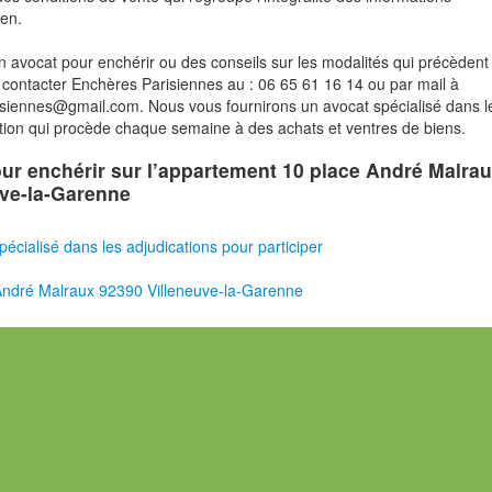
ien.
n avocat pour enchérir ou des conseils sur les modalités qui précèdent 
contacter Enchères Parisiennes au : 06 65 61 16 14 ou par mail à
risiennes@gmail.com. Nous vous fournirons un avocat spécialisé dans l
tion qui procède chaque semaine à des achats et ventres de biens.
pour enchérir sur l’appartement 10 place André Malra
uve-la-Garenne
pécialisé dans les adjudications pour participer
ndré Malraux 92390 Villeneuve-la-Garenne