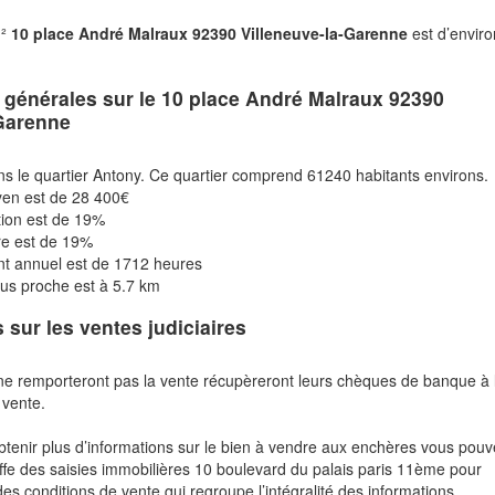
m²
10 place André Malraux 92390 Villeneuve-la-Garenne
est d’envir
s générales sur le
10 place André Malraux 92390
-Garenne
ns le quartier Antony. Ce quartier comprend 61240 habitants environs.
en est de 28 400€
tion est de 19%
re est de 19%
nt annuel est de 1712 heures
plus proche est à 5.7 km
s sur les ventes judiciaires
ne remporteront pas la vente récupèreront leurs chèques de banque à 
 vente.
btenir plus d’informations sur le bien à vendre aux enchères vous pou
fe des saisies immobilières 10 boulevard du palais paris 11ème pour
des conditions de vente qui regroupe l’intégralité des informations