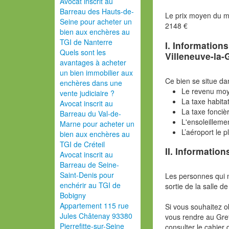
Avocat inscrit au
Barreau des Hauts-de-
Le prix moyen du 
Seine pour acheter un
2148 €
bien aux enchères au
TGI de Nanterre
I. Information
Quels sont les
Villeneuve-la
avantages à acheter
un bien immobilier aux
Ce bien se situe da
enchères dans une
Le revenu moy
vente judiciaire ?
La taxe habita
Avocat inscrit au
La taxe fonciè
Barreau du Val-de-
L'ensoleilleme
Marne pour acheter un
L’aéroport le 
bien aux enchères au
TGI de Créteil
II. Information
Avocat inscrit au
Barreau de Seine-
Saint-Denis pour
Les personnes qui 
enchérir au TGI de
sortie de la salle de
Bobigny
Appartement 115 rue
Si vous souhaitez o
Jules Châtenay 93380
vous rendre au Gref
Pierrefitte-sur-Seine
consulter le cahier 