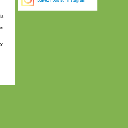
la
es
ux