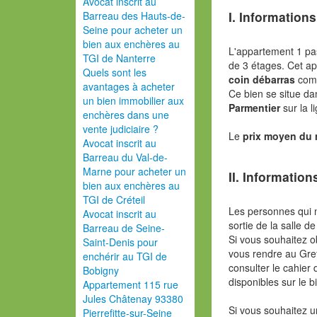
Avocat inscrit au
I. Informations
Barreau des Hauts-de-
Seine pour acheter un
bien aux enchères au
L'appartement 1 pa
TGI de Nanterre
de 3 étages. Cet a
Quels sont les
coin débarras
comp
avantages à acheter
Ce bien se situe da
un bien immobilier aux
Parmentier
sur la 
enchères dans une
vente judiciaire ?
Le
prix moyen du
Avocat inscrit au
Barreau du Val-de-
Marne pour acheter un
II. Information
bien aux enchères au
TGI de Créteil
Les personnes qui 
Avocat inscrit au
sortie de la salle de
Barreau de Seine-
Si vous souhaitez o
Saint-Denis pour
vous rendre au Gref
enchérir au TGI de
consulter le cahier 
Bobigny
disponibles sur le b
Appartement 115 rue
Jules Châtenay 93380
Si vous souhaitez u
Pierrefitte-sur-Seine