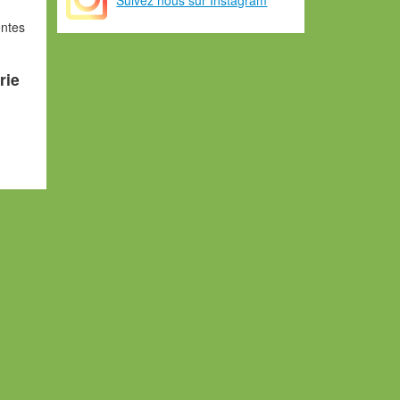
entes
rie