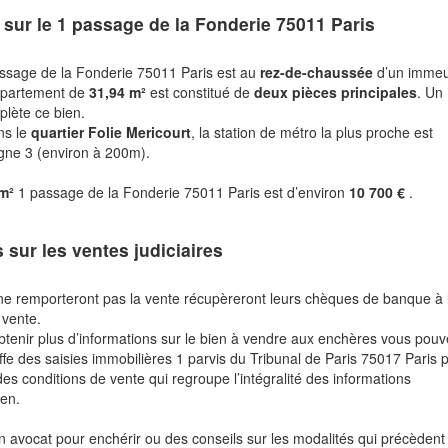
 sur le
1 passage de la Fonderie 75011 Paris
ssage de la Fonderie 75011 Paris est au
rez-de-chaussée
d’un imme
ppartement de
31,94 m²
est constitué de
deux pièces principales
. Un
lète ce bien.
ns le
quartier Folie Mericourt
, la station de métro la plus proche est
ligne 3 (environ à 200m).
 m²
1 passage de la Fonderie 75011 Paris est d’environ
10 700 €
.
s sur les ventes judiciaires
ne remporteront pas la vente récupèreront leurs chèques de banque à 
 vente.
btenir plus d’informations sur le bien à vendre aux enchères vous pou
fe des saisies immobilières 1 parvis du Tribunal de Paris 75017 Paris 
des conditions de vente qui regroupe l’intégralité des informations
ien.
n avocat pour enchérir ou des conseils sur les modalités qui précèdent 