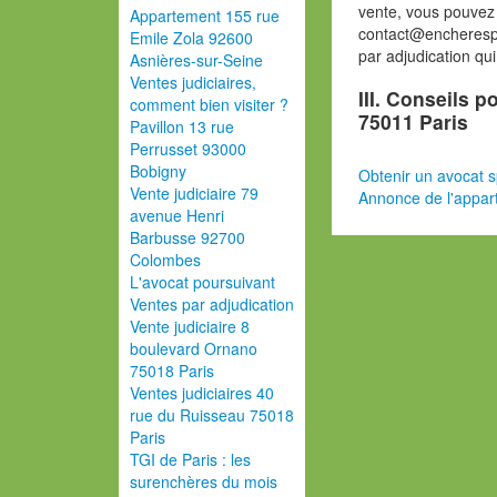
vente, vous pouvez
Appartement 155 rue
contact@encherespa
Emile Zola 92600
par adjudication qu
Asnières-sur-Seine
Ventes judiciaires,
III. Conseils 
comment bien visiter ?
75011 Paris
Pavillon 13 rue
Perrusset 93000
Bobigny
Obtenir un avocat s
Vente judiciaire 79
Annonce de l'appar
avenue Henri
Barbusse 92700
Colombes
L'avocat poursuivant
Ventes par adjudication
Vente judiciaire 8
boulevard Ornano
75018 Paris
Ventes judiciaires 40
rue du Ruisseau 75018
Paris
TGI de Paris : les
surenchères du mois