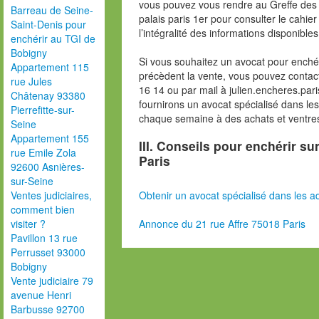
vous pouvez vous rendre au Greffe des 
Barreau de Seine-
palais paris 1er pour consulter le cahie
Saint-Denis pour
l’intégralité des informations disponibles
enchérir au TGI de
Bobigny
Si vous souhaitez un avocat pour enchér
Appartement 115
précèdent la vente, vous pouvez contac
rue Jules
16 14 ou par mail à julien.encheres.p
Châtenay 93380
fournirons un avocat spécialisé dans le
Pierrefitte-sur-
chaque semaine à des achats et ventres
Seine
Appartement 155
III. Conseils pour enchérir su
rue Emile Zola
Paris
92600 Asnières-
sur-Seine
Obtenir un avocat spécialisé dans les ad
Ventes judiciaires,
comment bien
Annonce du 21 rue Affre 75018 Paris
visiter ?
Pavillon 13 rue
Perrusset 93000
Bobigny
Vente judiciaire 79
avenue Henri
Barbusse 92700