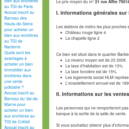
bien aux enchères
Le prix moyen du m²
21 rue Affre 7501
au TGI de Paris
I. Informations générales sur
Avocat inscrit au
Barreau des
Hauts-de-Seine
Les stations de métro les plus proches s
pour acheter un
Château rouge ligne 4
bien aux enchères
La chapelle ligne 2
au TGI de
Nanterre
Quels sont les
Ce bien est situé dans le quartier Barbè
avantages à
Le revenu moyen est de 23 200€.
acheter un bien
La taxe d'habitation est de 13%
immobilier aux
La taxe foncière est de 15%
enchères dans
Les logements social HLM représ
une vente
L'ensoleillement annuel est de 16
judiciaire ?
Avocat inscrit au
II. Informations sur les ventes
Barreau du Val-de-
Marne pour
Les personnes qui ne remporteront pas 
acheter un bien
banque à la sortie de la salle de vente.
aux enchères au
TGI de Créteil
Si vous souhaitez obtenir plus d’inform
Avocat inscrit au