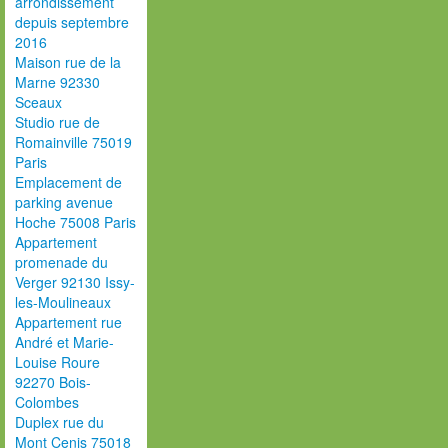
arrondissement
depuis septembre
2016
Maison rue de la
Marne 92330
Sceaux
Studio rue de
Romainville 75019
Paris
Emplacement de
parking avenue
Hoche 75008 Paris
Appartement
promenade du
Verger 92130 Issy-
les-Moulineaux
Appartement rue
André et Marie-
Louise Roure
92270 Bois-
Colombes
Duplex rue du
Mont Cenis 75018