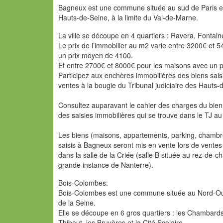
Bagneux est une commune située au sud de Paris e
Hauts-de-Seine, à la limite du Val-de-Marne.
La ville se découpe en 4 quartiers : Ravera, Fontaine,
Le prix de l’immobilier au m2 varie entre 3200€ et
un prix moyen de 4100.
Et entre 2700€ et 8000€ pour les maisons avec un 
Participez aux enchères immobilières des biens sai
ventes à la bougie du Tribunal judiciaire des Hauts-
Consultez auparavant le cahier des charges du bien 
des saisies immobilières qui se trouve dans le TJ 
Les biens (maisons, appartements, parking, chambre
saisis à Bagneux seront mis en vente lors de ventes 
dans la salle de la Criée (salle B située au rez-de-
grande instance de Nanterre).
Bois-Colombes:
Bois-Colombes est une commune située au Nord-Ouest
de la Seine.
Elle se découpe en 6 gros quartiers : les Chambards, 
Thibaut, les Bruyères et la Cité Scolaire.