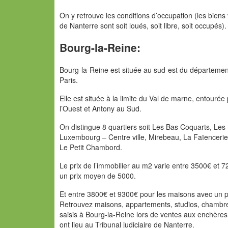
On y retrouve les conditions d’occupation (les bien
de Nanterre sont soit loués, soit libre, soit occupés).
Bourg-la-Reine:
Bourg-la-Reine est située au sud-est du départeme
Paris.
Elle est située à la limite du Val de marne, entour
l’Ouest et Antony au Sud.
On distingue 8 quartiers soit Les Bas Coquarts, Les 
Luxembourg – Centre ville, Mirebeau, La Faïencerie 
Le Petit Chambord.
Le prix de l’immobilier au m2 varie entre 3500€ et
un prix moyen de 5000.
Et entre 3800€ et 9300€ pour les maisons avec un 
Retrouvez maisons, appartements, studios, chambres
saisis à Bourg-la-Reine lors de ventes aux enchères
ont lieu au Tribunal judiciaire de Nanterre.