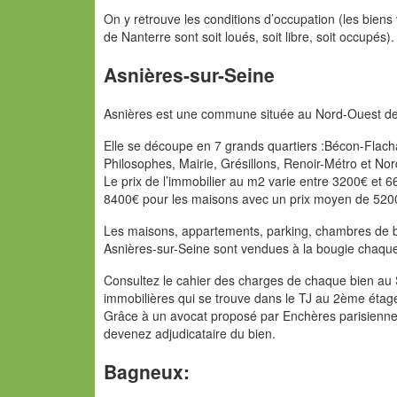
On y retrouve les conditions d’occupation (les bien
de Nanterre sont soit loués, soit libre, soit occupés).
Asnières-sur-Seine
Asnières est une commune située au Nord-Ouest de P
Elle se découpe en 7 grands quartiers :Bécon-Fla
Philosophes, Mairie, Grésillons, Renoir-Métro et Nor
Le prix de l’immobilier au m2 varie entre 3200€ et
8400€ pour les maisons avec un prix moyen de 520
Les maisons, appartements, parking, chambres de bon
Asnières-sur-Seine sont vendues à la bougie chaqu
Consultez le cahier des charges de chaque bien au S
immobilières qui se trouve dans le TJ au 2ème étag
Grâce à un avocat proposé par Enchères parisiennes,
devenez adjudicataire du bien.
Bagneux: